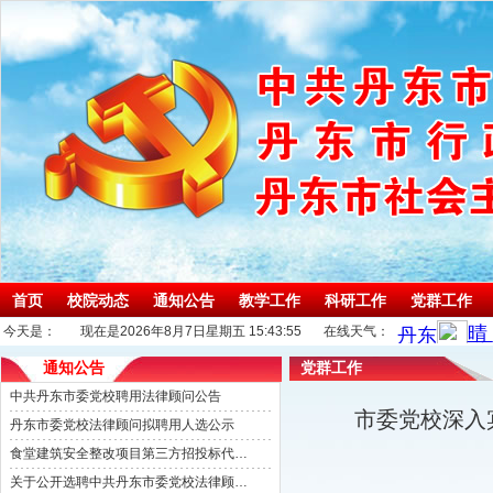
首页
校院动态
通知公告
教学工作
科研工作
党群工作
今天是：
现在是2026年8月7日星期五 15:43:56
在线天气：
通知公告
党群工作
中共丹东市委党校聘用法律顾问公告
市委党校深入
丹东市委党校法律顾问拟聘用人选公示
食堂建筑安全整改项目第三方招投标代理机构选取公告
关于公开选聘中共丹东市委党校法律顾问的公告