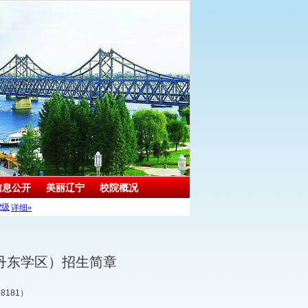
信息公开
美丽辽宁
校院概况
决算
（丹东学区）招生简章
8181）