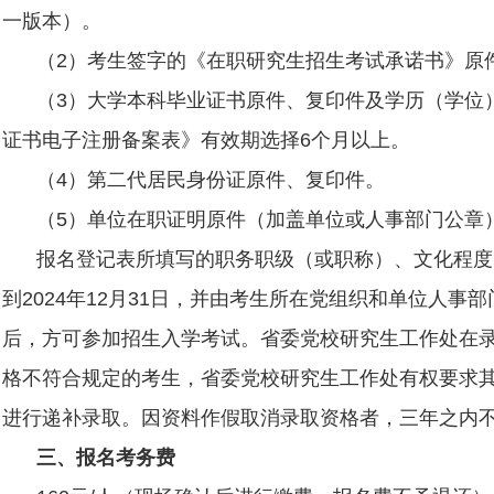
一版本）。
（
2
）考生签字的《在职研究生招生考试承诺书》原
（
3
）大学本科毕业证书原件、复印件及学历（学位
证书电子注册备案表》有效期选择
6
个月以上。
（
4
）第二代居民身份证原件、复印件。
（
5
）单位在职证明原件（加盖单位或人事部门公章
报名登记表所填写的职务职级（或职称）、文化程度
到
2024
年
12
月
31
日，并由考生所在党组织和单位人事部
后，方可参加招生入学考试。省委党校研究生工作处在
格不符合规定的考生，省委党校研究生工作处有权要求
进行递补录取。因资料作假取消录取资格者，三年之内
三、报名考务费