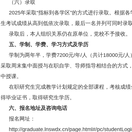
（六）录取
2025
年采取
“
指标到各学区
”
的方式进行录取。根据各
生考试成绩从高到低依次录取，最后一名并列可同时录
录取后，本人组织关系仍在原单位，党校不予接收。
五、学制、学费、学习方式及学历
学制为两年半，学费
7200
元
/
年
/
人（共计
18000
元
/
人
采取周末集中面授与在职自学、导师指导相结合的方式
中授课。
在职研究生完成教学计划规定的全部课程，考核成绩
得毕业证书，取得研究生学历。
六、报名地址及咨询电话
报名网址：
http://graduate.lnswdx.cn/page.html#/pc/studentLogi