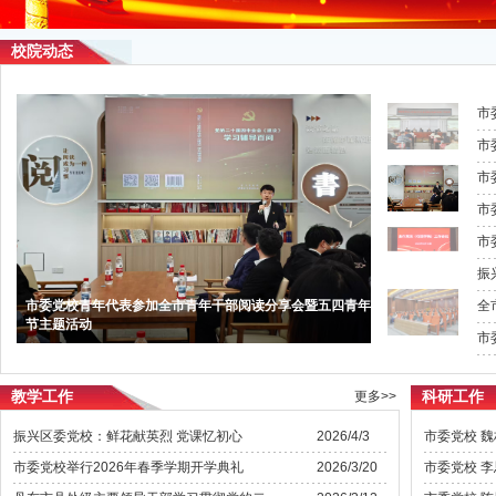
校院动态
市
振
市委党校青年代表参加全市青年干部阅读分享会暨五四青年
全
节主题活动
教学工作
科研工作
更多>>
振兴区委党校：鲜花献英烈 党课忆初心
2026/4/3
市委党校举行2026年春季学期开学典礼
2026/3/20