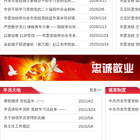
丹东市县处级主要领导干部学习贯彻党的二十届四中全会精神专题研讨班开班
2026/3/12
市管干部学习贯彻党的二十届四中全会精神专题研讨班开班
2026/2/6
市委党校举办全市党校系统提升基本培训课程质量师资培训班
2026/1/16
严把教学关口 锤炼青年力量——我校举办对外培训现场教学试讲评审会
2026/1/13
以赛促教 以评育优——市委党校举办全市各县（市、区）委党校教学比赛暨精品课评选活动
2025/11/24
县处级干部进修班（第六期）赴辽东学院临江校区开展主题党日活动
2025/10/14
学员天地
规章制度
更多>>
课前微讲 语短益长（一）
2021/4/2
学员讲给学员听 党校学习活起来 ——丹东市委党校领导干部进修一班开设课前“微讲堂”
2021/3/24
关于加强学员管理的实施
2015/5/6
班主任工作规定
2015/5/6