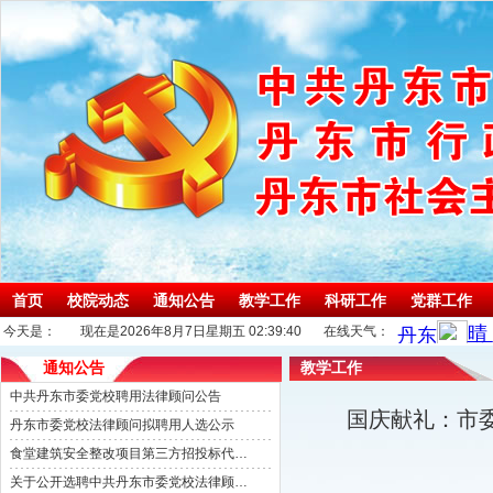
首页
校院动态
通知公告
教学工作
科研工作
党群工作
今天是：
现在是2026年8月7日星期五 02:39:41
在线天气：
通知公告
教学工作
中共丹东市委党校聘用法律顾问公告
国庆献礼：市
丹东市委党校法律顾问拟聘用人选公示
食堂建筑安全整改项目第三方招投标代理机构选取公告
关于公开选聘中共丹东市委党校法律顾问的公告