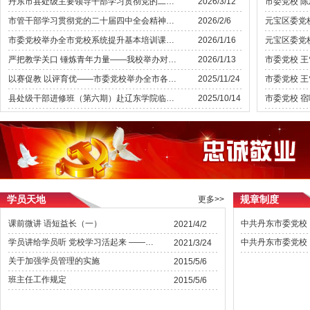
丹东市县处级主要领导干部学习贯彻党的二十届四中全会精神专题研讨班开班
2026/3/12
市管干部学习贯彻党的二十届四中全会精神专题研讨班开班
2026/2/6
市委党校举办全市党校系统提升基本培训课程质量师资培训班
2026/1/16
严把教学关口 锤炼青年力量——我校举办对外培训现场教学试讲评审会
2026/1/13
以赛促教 以评育优——市委党校举办全市各县（市、区）委党校教学比赛暨精品课评选活动
2025/11/24
县处级干部进修班（第六期）赴辽东学院临江校区开展主题党日活动
2025/10/14
学员天地
规章制度
更多>>
课前微讲 语短益长（一）
2021/4/2
学员讲给学员听 党校学习活起来 ——丹东市委党校领导干部进修一班开设课前“微讲堂”
2021/3/24
关于加强学员管理的实施
2015/5/6
班主任工作规定
2015/5/6