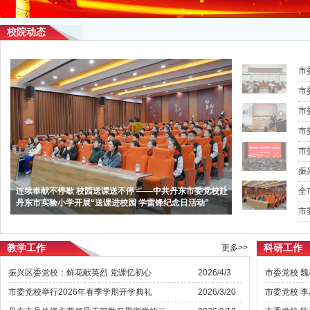
校院动态
市
振
连续奉献不停歇 校园送课送不停 ——中共丹东市委党校赴
全
丹东市实验小学开展“送课进校园 学雷锋纪念日活动”
教学工作
科研工作
更多>>
振兴区委党校：鲜花献英烈 党课忆初心
2026/4/3
市委党校举行2026年春季学期开学典礼
2026/3/20